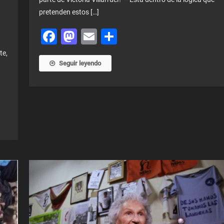
pretenden estos […]
Facebook
Mastodon
Email
Share
te,
Seguir leyendo