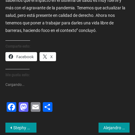
sabemos que el impacto en el sistema de salud es muy fuerte y
más con el agravante de la pandemia. Tenemos que actualizar la
salud, pero está presente en calidad de derecho. Ahora nos
tenemos que poner a trabajar para darles una vida libre de
barreras, haciendo foco en el contexto” concluyó.
Comparte esto:
Facebook
X
Me gusta esto:
Cargando...
Facebook
Mastodon
Email
Share
Navegación
Stephy Ayala: «Es mucha responsabilidad trabajar con mi abuelo y su esposa, él es muy exigente»
Alejandro Amor: “Tenemos que planificar la Ciudad y la Argentina en la que queremos vivir”