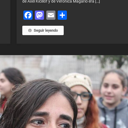
de Axel Kicillof y de Verónica Magario era […]
Facebook
Mastodon
Email
Share
Seguir leyendo