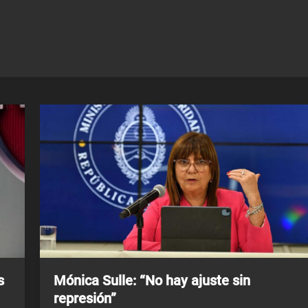
s
Mónica Sulle: “No hay ajuste sin
represión”