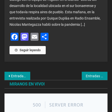
desarrollo de la localidad ubicada en el sur bonaerense y
que todavía respira aires de pueblo. Esta mañana, en la
entrevista realizada por Quique Dupláa en Radio Ensamble,
Nicolas Mantegazza habló sobre la pandemia […]
Facebook
Mastodon
Email
Share
Seguir leyendo
Navegación
Entradas anteriores
Entradas siguientes
de
MIRANOS EN VIVO!
entradas