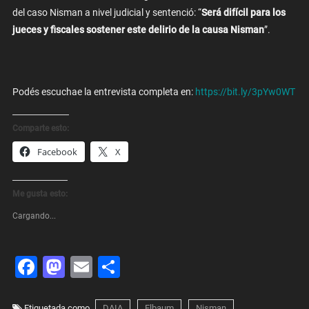
del caso Nisman a nivel judicial y sentenció: “
Será difícil para los
jueces y fiscales sostener este delirio de la causa Nisman
”.
Podés escuchae la entrevista completa en:
https://bit.ly/3pYw0WT
Comparte esto:
Facebook
X
Me gusta esto:
Cargando...
Facebook
Mastodon
Email
Share
Etiquetada como
DAIA
Elbaum
Nisman