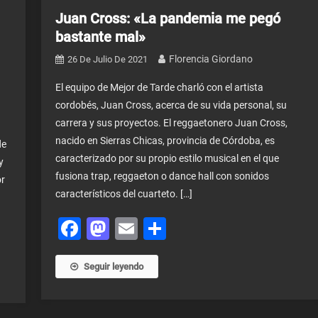
Juan Cross: «La pandemia me pegó
bastante mal»
Florencia Giordano
26 De Julio De 2021
El equipo de Mejor de Tarde charló con el artista
cordobés, Juan Cross, acerca de su vida personal, su
carrera y sus proyectos. El reggaetonero Juan Cross,
nacido en Sierras Chicas, provincia de Córdoba, es
de
caracterizado por su propio estilo musical en el que
y
fusiona trap, reggaeton o dance hall con sonidos
or
característicos del cuarteto. […]
Facebook
Mastodon
Email
Share
Seguir leyendo