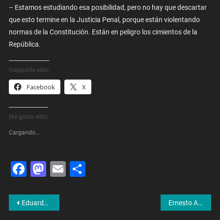
– Estamos estudiando esa posibilidad, pero no hay que descartar
que esto termine en la Justicia Penal, porque están violentando
normas de la Constitución. Están en peligro los cimientos de la
República.
Comparte esto:
Facebook
X
Me gusta esto:
Cargando...
Facebook
Mastodon
Email
Share
Navegación
Eduardo Piacentini: “La frecuencia de los fenómenos climáticos aumentarán y serán severos”
Ernesto Acuña: “Hay un revanchismo ideológico con los derechos adquiridos”