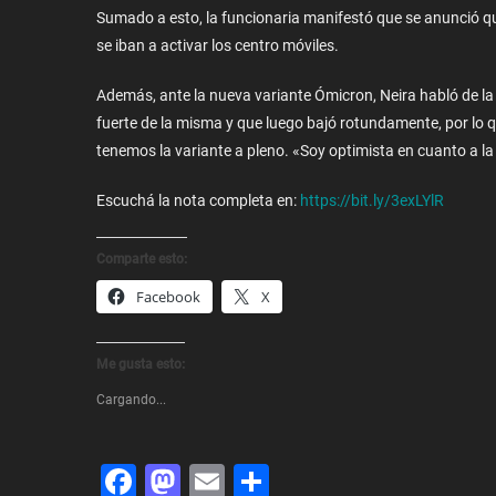
Sumado a esto, la funcionaria manifestó que se anunció q
se iban a activar los centro móviles.
Además, ante la nueva variante Ómicron, Neira habló de la s
fuerte de la misma y que luego bajó rotundamente, por lo 
tenemos la variante a pleno. «Soy optimista en cuanto a l
Escuchá la nota completa en:
https://bit.ly/3exLYlR
Comparte esto:
Facebook
X
Me gusta esto:
Cargando...
Facebook
Mastodon
Email
Share