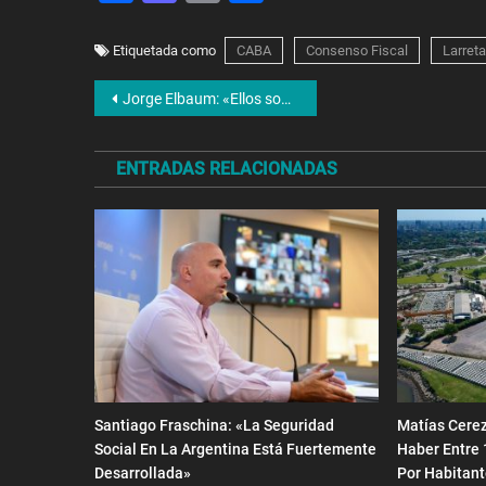
Etiquetada como
CABA
Consenso Fiscal
Larreta
Navegación
Jorge Elbaum: «Ellos son fuertes contra los más débiles y son sumisos con los fuertes del exterior»
de
ENTRADAS RELACIONADAS
entradas
Santiago Fraschina: «La Seguridad
Matías Cere
Social En La Argentina Está Fuertemente
Haber Entre 
Desarrollada»
Por Habitan