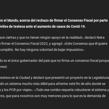
en el Mundo, acerca del rechazo de firmar el Consenso Fiscal por parte
óviles de testeos ante el aumento de casos de Covid-19.
 ciertas y que no tienen ningún apoyo en la realidad», declaró Neira
e firmar el Consenso Fiscal 2022, y agregó: «Este Consenso que él quiere
o cumplirlo. No hay ninguna voluntad de bajar impuestos».
 es el único gobernador del país que no firma un consenso fiscal porque
presó.
testeos en la Ciudad y declaró que presentó un proyecto en la Legislatura
uedó un sistema mucho más débil para afrentar este fin de año donde se
as y los PCR por viajes». «Todo ese combo requería robustecer el sistema y
erzos, que para nosotros son muy menores para lo que es la demanda de