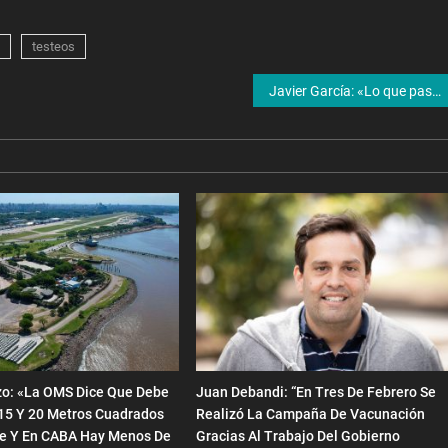
testeos
Javier García: «Lo que pasó, para nosotros es una tragedia. Para otros, es historia»
zo: «La OMS Dice Que Debe
Juan Debandi: “En Tres De Febrero Se
15 Y 20 Metros Cuadrados
Realizó La Campaña De Vacunación
te Y En CABA Hay Menos De
Gracias Al Trabajo Del Gobierno