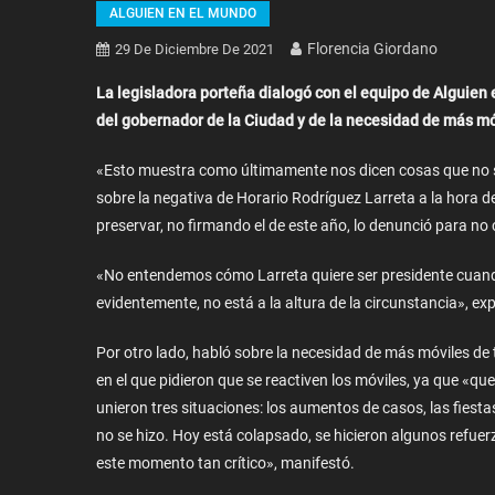
ALGUIEN EN EL MUNDO
Florencia Giordano
29 De Diciembre De 2021
La legisladora porteña dialogó con el equipo de Alguien 
del gobernador de la Ciudad y de la necesidad de más m
«Esto muestra como últimamente nos dicen cosas que no son
sobre la negativa de Horario Rodríguez Larreta a la hora d
preservar, no firmando el de este año, lo denunció para n
«No entendemos cómo Larreta quiere ser presidente cuando
evidentemente, no está a la altura de la circunstancia», ex
Por otro lado, habló sobre la necesidad de más móviles de 
en el que pidieron que se reactiven los móviles, ya que «q
unieron tres situaciones: los aumentos de casos, las fiest
no se hizo. Hoy está colapsado, se hicieron algunos refu
este momento tan crítico», manifestó.