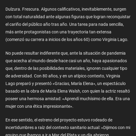
Dulzura. Frescura. Algunos calificativos, inevitablemente, surgen
con total naturalidad ante algunas figuras que logran reconquistar
el cariño del público año tras año. Una tarea para nada sencilla,
más ante protagonistas con una trayectoria tan extensa
(comenzó su carrera a inicios de los años 60) como Virginia Lago.
No puede resultar indiferente que, ante la situación de pandemia
que acecha al mundo desde hace casi un año, haya apasionados
que, dentro de las posibilidades materiales, ignoren cualquier tipo
de adversidad. Con 80 años, y en un atípico contexto, Virginia
Lago preparó y presentó «Gracias, María Elena», un espectáculo
basado en la obra de María Elena Walsh, con quien la actriz resaltó
poseer una hermosa amistad: «Aprendí muchísimo de ella. Era una
mujer con una ética impresionante».
En ese sentido, el estreno del proyecto estuvo rodeado de
incertidumbres a raíz del contexto sanitario actual: «Dijimos con mi
equipo que íbamos a ir a Mar del Plata y un día abrieron