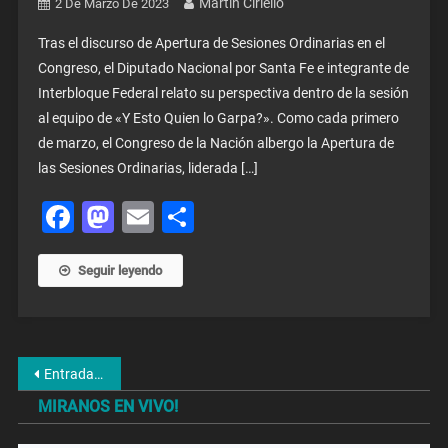
Martin Ciriello
2 De Marzo De 2023
Tras el discurso de Apertura de Sesiones Ordinarias en el
Congreso, el Diputado Nacional por Santa Fe e integrante de
Interbloque Federal relato su perspectiva dentro de la sesión
al equipo de «Y Esto Quien lo Garpa?». Como cada primero
de marzo, el Congreso de la Nación albergo la Apertura de
las Sesiones Ordinarias, liderada […]
Facebook
Mastodon
Email
Share
Seguir leyendo
Navegación
Entradas anteriores
de
MIRANOS EN VIVO!