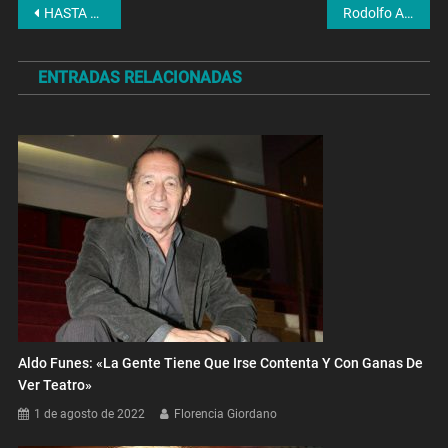
Navegación
HASTA LUEGO RICARDO
Rodolfo Acerbi: «Si las aves infectadas entran a un galpón comercial, tenemos que matarlas a todas»
de
ENTRADAS RELACIONADAS
entradas
Aldo Funes: «La Gente Tiene Que Irse Contenta Y Con Ganas De
Ver Teatro»
1 de agosto de 2022
Florencia Giordano