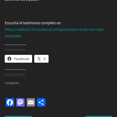
Escuchá el testimonio completo en:
https://radiocut.fm/audiocut/enrique-estevez-boero-en-radio-
ensamble/
Comparte esto:
Facebook
X
Me gusta esto:
Cargando...
Facebook
Mastodon
Email
Share