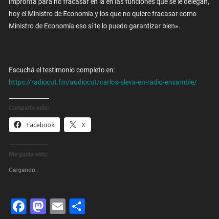
impronta para no fracasar en la en las funciones que se le delegan,
hoy el Ministro de Economía y los que no quiere fracasar como
Ministro de Economía eso sí te lo puedo garantizar bien».
Escuchá el testimonio completo en:
https://radiocut.fm/audiocut/carlos-sleva-en-radio-ensamble/
Comparte esto:
Facebook
X
Me gusta esto:
Cargando...
Facebook
Mastodon
Email
Share