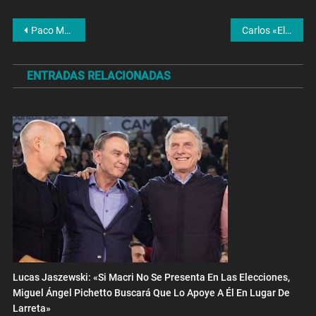
Navegación
Paco Manrique: «Hay medidas que no se toman porque siempre están pendientes de que nadie se enoje»
Carlos «El Negro» Álvarez: «Cuando el artista se mezcla con la política, termina perjudicando su carrera»
de
ENTRADAS RELACIONADAS
entradas
Lucas Jaszewski: «Si Macri No Se Presenta En Las Elecciones,
Miguel Ángel Pichetto Buscará Que Lo Apoye A Él En Lugar De
Larreta»