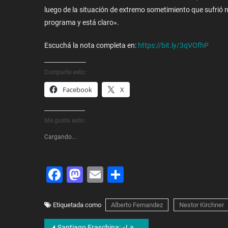
luego de la situación de extremo sometimiento que sufrió 
programa y está claro».
Escuchá la nota completa en:
https://bit.ly/3qVOfhP
Comparte esto:
Facebook
X
Me gusta esto:
Cargando...
Facebook
Mastodon
Email
Share
Etiquetada como
Alberto Fernandez
Nestor Kirchner
Santiago Fraschina: «La seguridad social en la Argentina está fuertemente desarrollada»