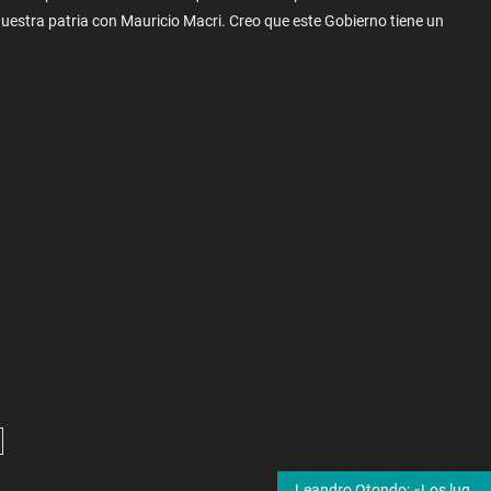
nuestra patria con Mauricio Macri. Creo que este Gobierno tiene un
Leandro Otondo: «Los lugares naturales son los más buscados en este momento del año»