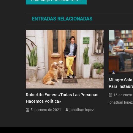
Navegación
de
ENTRADAS RELACIONADAS
entradas
Milagro Sala
Para Instaur
Robertito Funes: «Todas Las Personas
16 de enero
Hacemos Política»
jonathan lopez
5 de enero de 2021
jonathan lopez