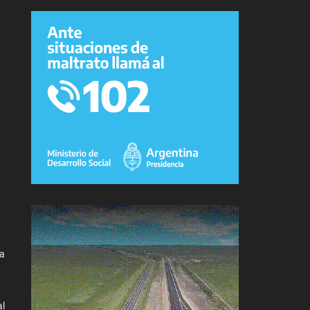
la
al