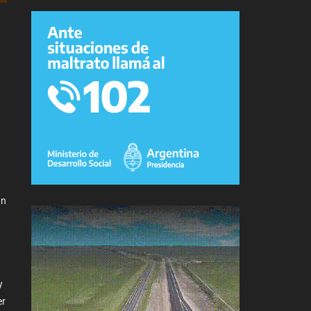
an
y
er