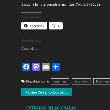
Escuchá la nota completa en: https://bit.ly/3kD5qBe
Comparte esto:
Facebook
X
Me gusta esto:
Cargando...
Facebook
Mastodon
Email
Share
Etiquetada como
argentina
economía
Eleccione
Navegación
Eliana Cejas: «Lobos tiene una cartelera artística similar a la de Calle Corrientes y a precios accesibles»
de
ENTRADAS RELACIONADAS