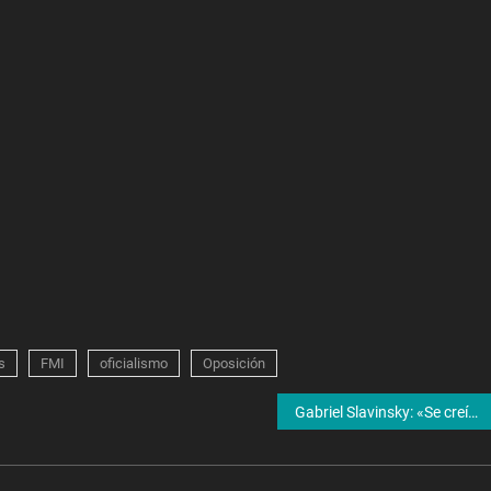
s
FMI
oficialismo
Oposición
Gabriel Slavinsky: «Se creía que el Frente de Todos iba a morir pero todavía le queda mucha fuerza»