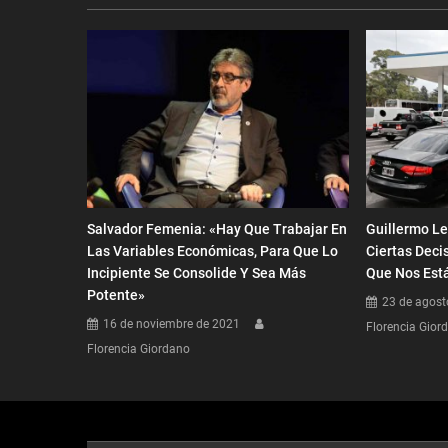
entradas
Salvador Femenia: «Hay Que Trabajar En
Guillermo L
Las Variables Económicas, Para Que Lo
Ciertas Deci
Incipiente Se Consolide Y Sea Más
Que Nos Est
Potente»
23 de agost
16 de noviembre de 2021
Florencia Gior
Florencia Giordano