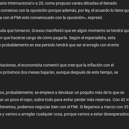
rio Internacional o a 20, como propuso varias décadas el Senado
consenso con la oposición porque además, por ley, el acuerdo lo tiene qu
 con el FMI este consensuado con la oposición», expresó.
deuda que tomaron, Grasso manifestó que en algún momento se tendrá qu
án que hacerse cargo de cómo pagarla. Según el especialista, esta
 probablemente en ese período tendrá que ser el arreglo con el ente
otaciones, el economista comentó que cree que la inflación con el
los próximos dos meses bajarán, aunque después de este tiempo, se
ecios, probablemente, se empiece a devaluar un poquito más de lo que se
ar un poco el cepo, sobre todo para evitar perder más reservas. Con 42 m
 tenemos, podemos negociar bien con el FMI. Si llegamos a marzo con 35
 y vamos a arreglar cualquier cosa, porque vamos a estar desesperados