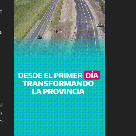
e
e
il
 y
»,