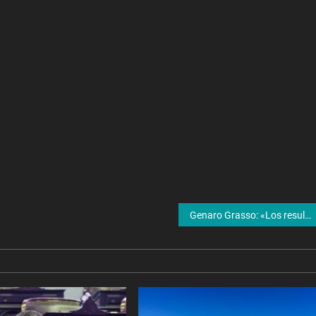
Genaro Grasso: «Los resultados de las elecciones, en algún punto, muestran un respiro al Gobierno»