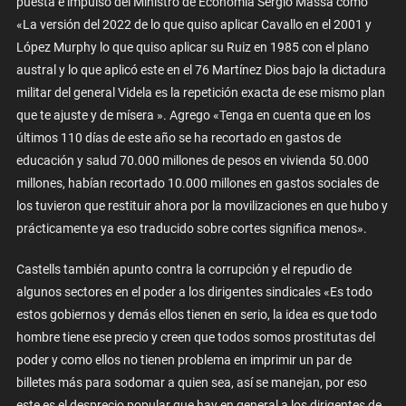
puesta e impulso del Ministro de Economía Sergio Massa como
«La versión del 2022 de lo que quiso aplicar Cavallo en el 2001 y
López Murphy lo que quiso aplicar su Ruiz en 1985 con el plano
austral y lo que aplicó este en el 76 Martínez Dios bajo la dictadura
militar del general Videla es la repetición exacta de ese mismo plan
que te ajuste y de mísera ». Agrego «Tenga en cuenta que en los
últimos 110 días de este año se ha recortado en gastos de
educación y salud 70.000 millones de pesos en vivienda 50.000
millones, habían recortado 10.000 millones en gastos sociales de
los tuvieron que restituir ahora por la movilizaciones en que hubo y
prácticamente ya eso traducido sobre cortes significa menos».
Castells también apunto contra la corrupción y el repudio de
algunos sectores en el poder a los dirigentes sindicales «Es todo
estos gobiernos y demás ellos tienen en serio, la idea es que todo
hombre tiene ese precio y creen que todos somos prostitutas del
poder y como ellos no tienen problema en imprimir un par de
billetes más para sodomar a quien sea, así se manejan, por eso
este es el desprecio popular que hay en general a los dirigentes de