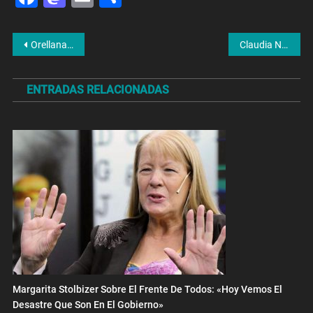
Navegación
Orellana Lucca se prepara para presentarse en Buenos Aires el próximo 4 de octubre
Claudia Neira hablo de su denuncia contra Revolucionarios Federales: «Nos Sentimos Perseguidas Y De Alguna Manera Encerradas Por Este Grupo»
de
ENTRADAS RELACIONADAS
entradas
Margarita Stolbizer Sobre El Frente De Todos: «Hoy Vemos El
Desastre Que Son En El Gobierno»