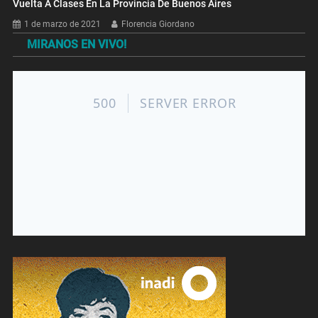
Vuelta A Clases En La Provincia De Buenos Aires
1 de marzo de 2021
Florencia Giordano
MIRANOS EN VIVO!