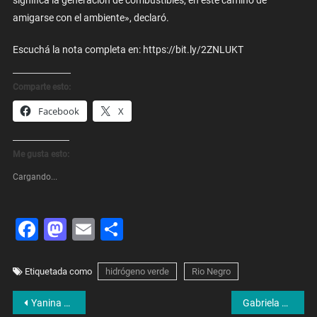
significa la generación de combustibles, en este camino de
amigarse con el ambiente», declaró.
Escuchá la nota completa en: https://bit.ly/2ZNLUKT
Comparte esto:
Facebook
X
Me gusta esto:
Cargando...
Facebook
Mastodon
Email
Share
Etiquetada como
hidrógeno verde
Rio Negro
Navegación
Yanina Busquet: «La actividad metalúrgica está aumentando a nivel nacional»
Gabriela Estévez: «La comunicación es manejada por tres o cuatro medios que ocultan todo lo que el Gobierno nacional hace en Córdoba»