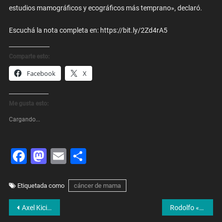
estudios mamográficos y ecográficos más temprano», declaró.
Escuchá la nota completa en: https://bit.ly/2Zd4rA5
Comparte esto:
Facebook
X
Me gusta esto:
Cargando...
Facebook
Mastodon
Email
Share
Etiquetada como
cáncer de mama
Navegación
Axel Kicillof: «Estamos transformando a la Policía para evitar que se cometan más crímenes»
Rodolfo «Alacrán» Samsó: «No puedo creer como se fueron dando las cosas para tener continuidad»