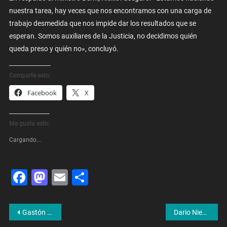
nuestra tarea, hay veces que nos encontramos con una carga de
trabajo desmedida que nos impide dar los resultados que se
esperan. Somos auxiliares de la Justicia, no decidimos quién
queda preso y quién no», concluyó.
Comparte esto:
Facebook
X
Me gusta esto:
Cargando...
Facebook
Mastodon
Email
Share
Navegación
Gastón Burlón: «De a poco vamos volviendo a la normalidad, por suerte está saliendo todo bien»
Dario Niewiadomski: «Si se detecta tempranamente, tenemos más del 90% de posibilidades de curación»