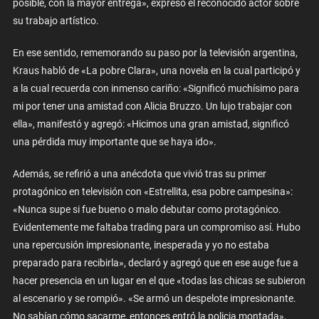
posible, con la mayor entrega», expresó el reconocido actor sobre
su trabajo artístico.
En ese sentido, rememorando su paso por la televisión argentina,
Kraus habló de «La pobre Clara», una novela en la cual participó y
a la cual recuerda con inmenso cariño: «Significó muchísimo para
mi por tener una amistad con Alicia Bruzzo. Un lujo trabajar con
ella», manifestó y agregó: «Hicimos una gran amistad, significó
una pérdida muy importante que se haya ido».
Además, se refirió a una anécdota que vivió tras su primer
protagónico en televisión con «Estrellita, esa pobre campesina»:
«Nunca supe si fue bueno o malo debutar como protagónico.
Evidentemente me faltaba trading para un compromiso así. Hubo
una repercusión impresionante, inesperada y yo no estaba
preparado para recibirla», declaró y agregó que en ese auge fue a
hacer presencia en un lugar en el que «todas las chicas se subieron
al escenario y se rompió». «Se armó un despelote impresionante.
No sabían cómo sacarme, entonces entró la policia montada»,