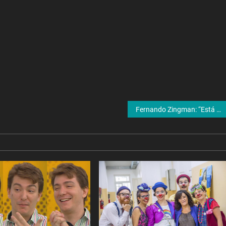
Fernando Zingman: “Está bien hablar de salud mental, no se debe estigmatizar”