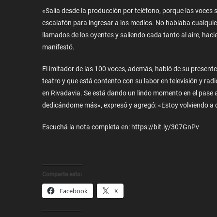
«Salía desde la producción por teléfono, porque las voces
escalafón para ingresar a los medios. No hablaba cualqui
llamados de los oyentes y saliendo cada tanto al aire, ha
manifestó.
El imitador de las 100 voces, además, habló de su present
teatro y que está contento con su labor en televisión y rad
en Rivadavia. Se está dando un lindo momento en el pase a
dedicándome más», expresó y agregó: «Estoy volviendo a dis
Escuchá la nota completa en: https://bit.ly/307GnPv
Comparte esto:
Facebook
X