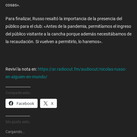
cosas».
Para finalizar, Russo resaltó la importancia de la presencia del
público para el club: «Antes de la pandemia, permitíamos el ingreso
del público visitante a la cancha porque además necesitábamos de
la recaudación. Si vuelven a permitirlo, lo haremos».
Reviví la nota en:
https://ar.radiocut.fm/audiocut/nicolas-russo-
en-alguien-en-mundo/
Comparte esto:
Facebook
X
Me gusta esto:
Cargando...