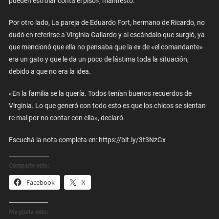
pueden estrolar conta el piso», manifestó.
Por otro lado, La pareja de Eduardo Fort, hermano de Ricardo, no
dudó en referirse a Virginia Gallardo y al escándalo que surgió, ya
que mencionó que ella no pensaba que la ex de «el comandante»
era un gato y que le da un poco de lástima toda la situación,
debido a que no era la idea.
«En la familia se la quería. Todos tenían buenos recuerdos de
Virginia. Lo que generó con todo esto es que los chicos se sientan
re mal por no contar con ella», declaró.
Escuchá la nota completa en: https://bit.ly/3t3NzGx
Comparte esto:
Facebook
X
Me gusta esto: