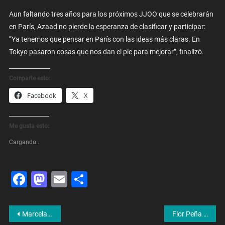
Aun faltando tres años para los próximos JJOO que se celebrarán
en París, Azaad no pierde la esperanza de clasificar y participar:
”Ya tenemos que pensar en París con las ideas más claras. En
Tokyo pasaron cosas que nos dan el pie para mejorar”, finalizó.
Comparte esto:
Facebook
X
Me gusta esto:
Cargando...
Facebook
Mastodon
Email
Share
Navegación
Marcela Passo: «Hay que elegir representantes capaces de acompañar al presidente»
Flor Peña se descompensó y no pudo conducir su programa hoy