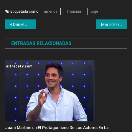
Etiquetada como
américa
limusina
viaje
Navegación
Daniel Menéndez: «Hoy tenemos que pensar en un camino que le permita a la Argentina ponerse de pie»
Marisol Froy: «Necesitamos una ley de adicciones específica. Tenemos que comprometernos como sociedad»
de
ENTRADAS RELACIONADAS
entradas
Juani Martínez: «El Protagonismo De Los Actores En La