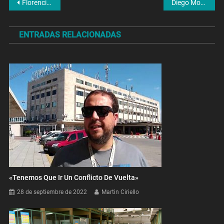
Navegación
Florencia Gutiérrez: «Cuando mejora el poder adquisitivo aparecen los especuladores»
Diego Monarriz: «En inferiores se hace un trabajo en base a la primera y en conjunto con los coordinadores»
de
ENTRADAS RELACIONADAS
entradas
«Tenemos Que Ir Un Conflicto De Vuelta»
28 de septiembre de 2022
Martin Ciriello