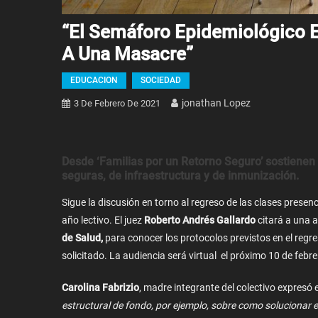
“El Semáforo Epidemiológico Es
A Una Masacre”
EDUCACION
SOCIEDAD
Jonathan Lopez
3 De Febrero De 2021
Desde ‘
Familias por un Retorno Seguro’
sostienen 
seguras, de infraestructura y de inmunización.
Sigue la discusión en torno al regreso de las clases presen
año lectivo. El juez
Roberto Andrés Gallardo
citará a una a
de Salud,
para conocer los protocolos previstos en el regre
solicitado. La audiencia será virtual el próximo 10 de febre
Carolina Fabrizio
, madre integrante del colectivo expresó
estructural de fondo, por ejemplo, sobre como solucionar 