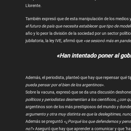
Llorente.
También expresó que de esta manipulación de los medios y
el futuro de país que necesita establecer que tipo de mod
año y lo peor la división de la sociedad por un sector polí
jubilatoria, la ley IVE, afirmó que
«se sesionó más en pandem
«Han intentado poner al gobi
Además, el periodista, planteó que hay que repensar qué t
pueda pensar por el bien de los argentinos»
.
Sobre la vacuna, expresó que se da una discusión deshones
políticos y periodistas desmentían a los científicos, ¿con
argentinos son de los más prestigiosos del mundo y donde
argumento y otra muy distinta es que la deslegitimes, nunc
Además se preguntó
«¿Porqué los que defendemos y pensa
no?»
Aseguró que hay que aprender a comunicar y que ‘ha