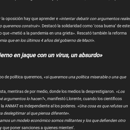
 la oposición hay que aprender e
«intentar debatir con argumentos reale
elo queremos construir».
Destacó la solidaridad como ‘cosa buena’ de este
tico que «metió a la pandemia en una grieta». Rescató también la reforma
ia que en los últimos 4 años del gobierno de Macri».
erno en jaque con un virus, un absurdo»
ipo de política queremos,
«si queremos una política miserable o una que
ta, mentiras de por medio, donde los medios la desprestigiaron.
«Los
 qué argumentos lo hacen?
«, manifestó Llorente, cuando los científicos
 la ANMAT es independiente al los poderes.
«Una cosa es que refutes un
a deslegitimar al que piensa diferente»
.
mos un modelo económico somos militantes y los que defienden otro
y que poner sanciones a quienes mienten’.