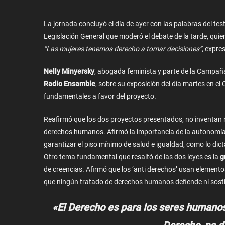
La jornada concluyó el día de ayer con las palabras del te
Legislación General que moderó el debate de la tarde, qui
“Las mujeres tenemos derecho a tomar decisiones”
, expres
Nelly Minyersky
, abogada feminista y parte de la Campaña
Radio Ensamble
, sobre su exposición del día martes en 
fundamentales a favor del proyecto.
Reafirmó que los dos proyectos presentados, no inventan n
derechos humanos. Afirmó la importancia de la autonomía y
garantizar el piso mínimo de salud e igualdad, como lo dicta
Otro tema fundamental que resaltó de las dos leyes es la
g
de creencias. Afirmó que los ‘anti derechos’ usan element
que ningún tratado de derechos humanos defiende ni sost
«El Derecho es para los seres humanos