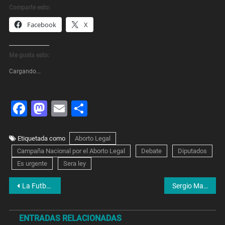
Comparte esto:
Facebook
X
Me gusta esto:
Cargando...
Facebook
Mastodon
Email
Share
Etiquetada como
Aborto Legal
Campaña Nacional por el Aborto Legal
Debate
Diputados
Es urgente
Sera ley
Navegación
La Futbolista Argentina ya tiene día: Es por ley el 21 de agosto en honor a ‘Las Pioneras’
Sergio Maldonado: «La causa está detenida hace tres años»
de
ENTRADAS RELACIONADAS