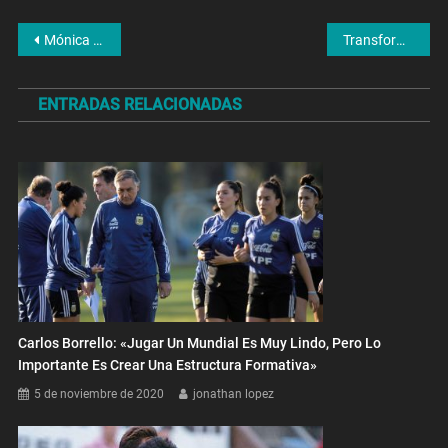
Navegación
Mónica Santino: «Vinimos a poner un derecho en movimiento»
Transformar la pasión en solidaridad
de
ENTRADAS RELACIONADAS
entradas
Carlos Borrello: «Jugar Un Mundial Es Muy Lindo, Pero Lo
Importante Es Crear Una Estructura Formativa»
5 de noviembre de 2020
jonathan lopez