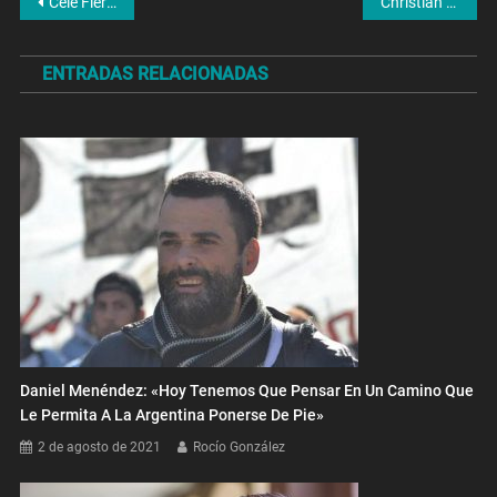
Navegación
Cele Fierro: “Ahora es el debate de qué Izquierda hace falta”
Christian Lamesa: “Esto habría sido un montaje por parte de las fuerzas rusas”
de
ENTRADAS RELACIONADAS
entradas
Daniel Menéndez: «Hoy Tenemos Que Pensar En Un Camino Que
Le Permita A La Argentina Ponerse De Pie»
2 de agosto de 2021
Rocío González