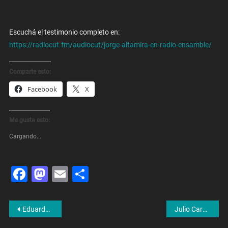
Escuchá el testimonio completo en:
https://radiocut.fm/audiocut/jorge-altamira-en-radio-ensamble/
Comparte esto:
Facebook
X
Me gusta esto:
Cargando...
Facebook
Mastodon
Email
Share
Navegación
Eduardo Belliboni: «El Acuerdo Con El Fondo Es Más Ajuste»
Julio Cardozo: «En el sexo siempre me desagradó la rutina»