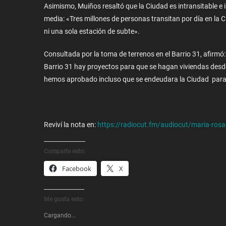
Asimismo, Muiños resaltó que la Ciudad es intransitable e i
media: «Tres millones de personas transitan por día en la
ni una sola estación de subte».
Consultada por la toma de terrenos en el Barrio 31, afirmó:
Barrio 31 hay proyectos para que se hagan viviendas desd
hemos aprobado incluso que se endeudara la Ciudad para r
Reviví la nota en:
https://radiocut.fm/audiocut/maria-ros
Comparte esto:
Facebook
X
Me gusta esto:
Cargando...