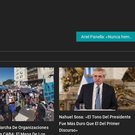
Ariel Panella: «Nunca hemos sido un destino caro, y en este contexto de bolsillo flaco, hay muchas promociones»
Nahuel Sosa: «El Tono Del Presidente
Fue Más Duro Que El Del Primer
Marcha De Organizaciones
Discurso»
n CABA: El Mapa De Los