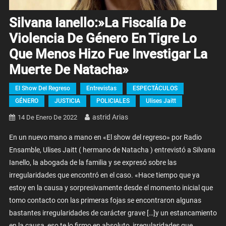
Silvana Ianello:»La Fiscalía De
Violencia De Género En Tigre Lo
Que Menos Hizo Fue Investigar La
Muerte De Natacha»
El Show Del Regreso
Entrevistas
ESPECTÁCULOS
GÉNERO
JUSTICIA
POLICIALES
Ulises Jaitt
Astrid Arias
14 De Enero De 2022
En un nuevo mano a mano en «El show del regreso» por Radio
Ensamble, Ulises Jaitt ( hermano de Natacha ) entrevistó a Silvana
Ianello, la abogada de la familia y se expresó sobre las
irregularidades que encontró en el caso. «Hace tiempo que ya
estoy en la causa y sorpresivamente desde el momento inicial que
tomo contacto con las primeras fojas se encontraron algunas
bastantes irregularidades de carácter grave […]y un estancamiento
en la causa, eso te lo firmo en absoluto, irregularidades que