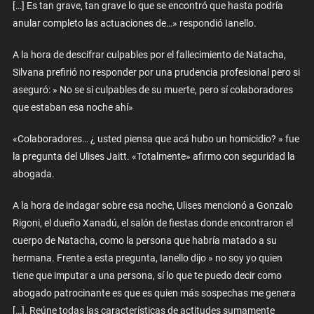
[…] Es tan grave, tan grave lo que se encontró que hasta podría
anular completo las actuaciones de…» respondió Ianello.
A la hora de descifrar culpables por el fallecimiento de Natacha,
Silvana prefirió no responder por una prudencia profesional pero si
aseguró: » No se si culpables de su muerte, pero sí colaboradores
que estaban esa noche ahí»
«Colaboradores… ¿ usted piensa que acá hubo un homicidio? » fue
la pregunta del Ulises Jaitt. «Totalmente» afirmo con seguridad la
abogada.
A la hora de indagar sobre esa noche, Ulises mencionó a Gonzalo
Rigoni, el dueño Xanadú, el salón de fiestas donde encontraron el
cuerpo de Natacha, como la persona que habría matado a su
hermana. Frente a esta pregunta, Ianello dijo » no soy yo quien
tiene que imputar a una persona, sí lo que te puedo decir como
abogado patrocinante es que es quien más sospechas me genera
[…]. Reúne todas las características de actitudes sumamente