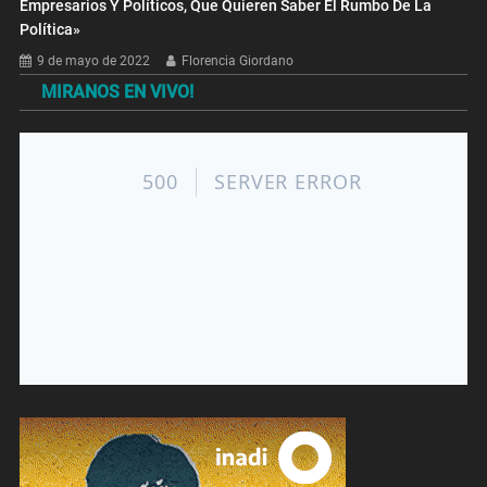
Empresarios Y Políticos, Que Quieren Saber El Rumbo De La
Política»
9 de mayo de 2022
Florencia Giordano
MIRANOS EN VIVO!