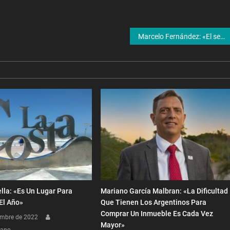
Marcelo Fernández: «El sector privado debe comprometerse con lo que tanto se queja»
lla: «Es Un Lugar Para
Mariano García Malbran: «La Dificultad
 El Año»
Que Tienen Los Argentinos Para
Comprar Un Inmueble Es Cada Vez
embre de 2022
Mayor»
dano