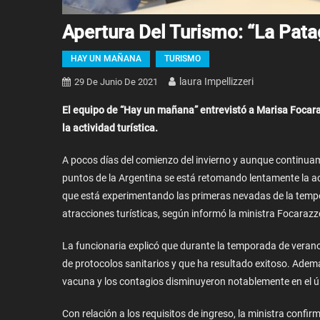
Apertura Del Turismo: “La Pata
HAY UN MAÑANA
TURISMO
Laura Impellizzeri
29 De Junio De 2021
El equipo de “Hay un mañana” entrevistó a Marisa Focara
la actividad turística.
A pocos días del comienzo del invierno y aunque continua
puntos de la Argentina se está retomando lentamente la act
que está experimentando las primeras nevadas de la temporad
atracciones turísticas, según informó la ministra Focarazz
La funcionaria explicó que durante la temporada de verano 
de protocolos sanitarios y que ha resultado exitoso. Además
vacuna y los contagios disminuyeron notablemente en el ú
Con relación a los requisitos de ingreso, la ministra confirm