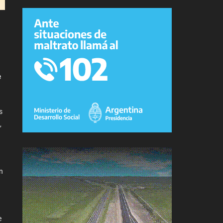
e
s
,
n
e