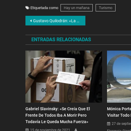
Etiquetada como
Hay un mañana
Turismo
Navegación
Gustavo Quilodrán: «La decisión de Alberto Fernández es garantizar el acceso a estar conectados»
de
ENTRADAS RELACIONADAS
entradas
Gabriel Slavinsky: «Se Creía Que El
Mónica Porte
Frente De Todos Iba A Morir Pero
Visitar Todo
Todavía Le Queda Mucha Fuerza»
27 de septi
15 de noviembre de 2021
Florencia Gior