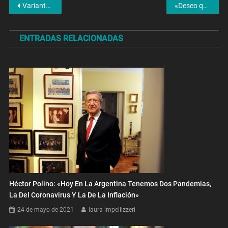
Navegación
Variante Manaos: «Se la clasifica como variante de preocupación»
«Deseo que los casos bajen para que podamos volver a las aulas»
de
ENTRADAS RELACIONADAS
entradas
Héctor Polino: «Hoy En La Argentina Tenemos Dos Pandemias,
La Del Coronavirus Y La De La Inflación»
24 de mayo de 2021
laura impellizzeri