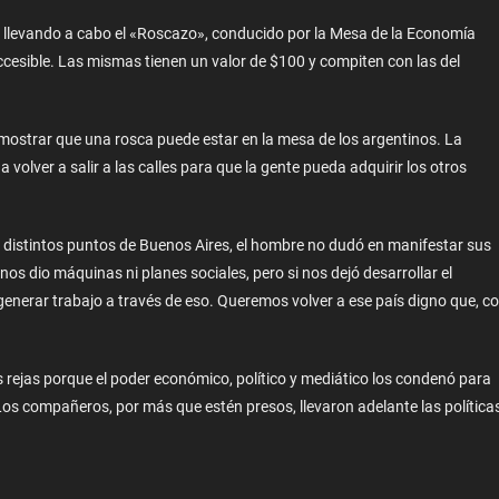
á llevando a cabo el «Roscazo», conducido por la Mesa de la Economía
accesible. Las mismas tienen un valor de $100 y compiten con las del
mostrar que una rosca puede estar en la mesa de los argentinos. La
lver a salir a las calles para que la gente pueda adquirir los otros
distintos puntos de Buenos Aires, el hombre no dudó en manifestar sus
nos dio máquinas ni planes sociales, pero si nos dejó desarrollar el
erar trabajo a través de eso. Queremos volver a ese país digno que, c
as rejas porque el poder económico, político y mediático los condenó para
 Los compañeros, por más que estén presos, llevaron adelante las política