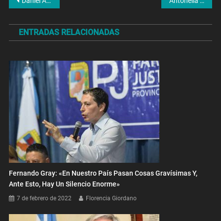
Navegación
Daniel Arroyo: «La pobreza más grande está en los más chicos»
Antonella D’Alessio: «El Poder Judicial es cómplice de la violencia machista»
de
ENTRADAS RELACIONADAS
entradas
Fernando Gray: «En Nuestro País Pasan Cosas Gravísimas Y,
Ante Esto, Hay Un Silencio Enorme»
7 de febrero de 2022
Florencia Giordano