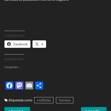
Comparte esto:
Facebook
X
Me gusta esto:
Cargando...
Facebook
Mastodon
Email
Share
Etiquetada como
conflictos
formosa