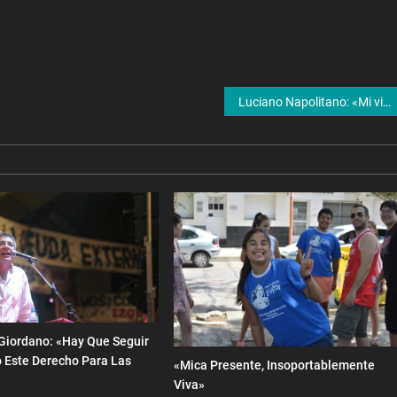
Luciano Napolitano: «Mi viejo es un emblema del rock nacional»
Giordano: «Hay Que Seguir
 Este Derecho Para Las
«Mica Presente, Insoportablemente
Viva»