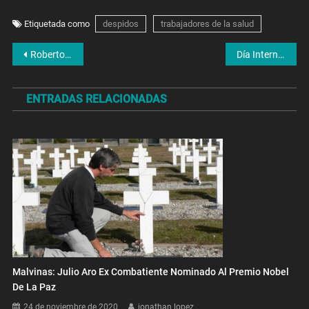
Etiquetada como
despidos
trabajadores de la salud
Navegación
Roberto Díaz: «El sector de alquileres tiene un nivel de informalidad altísimo, lo cual provoca una relación informal con el inquilino»
Día Internacional del Síndrome de Asperger
de
ENTRADAS RELACIONADAS
entradas
Malvinas: Julio Aro Ex Combatiente Nominado Al Premio Nobel
De La Paz
24 de noviembre de 2020
jonathan lopez