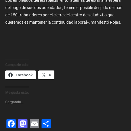
Los empleados del establecimiento, además de estar a la espera
del pago de sueldos adeudados, temen el posible despido de más
de 150 trabajadores por el cierre del centro de salud: «Lo que
queremos es mantener la continuidad laboral», manifestó Rojas.
Comparte esto:
Facebook
X
Me gusta esto:
Cargando...
Facebook
Mastodon
Email
Share