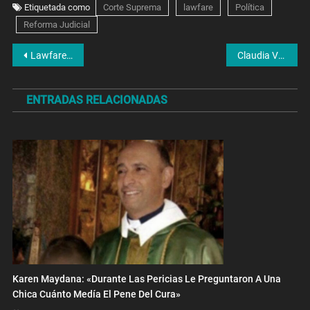
Etiquetada como
Corte Suprema
lawfare
Política
Reforma Judicial
Navegación
Lawfare: desenredando el entramado
Claudia Vásquez Haro, primera Doctora en Comunicación de la comunidad Travesti Trans
de
ENTRADAS RELACIONADAS
entradas
Karen Maydana: «Durante Las Pericias Le Preguntaron A Una
Chica Cuánto Medía El Pene Del Cura»