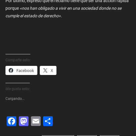
Por último, expresó que el reclamo tiene que ser una acción rápida
porque
«nos han obligado a vivir en una sociedad donde no se
cumple el estado de derecho».
Comparte esto:
Facebook
X
Me gusta esto:
Cargando...
Facebook
Mastodon
Email
Share