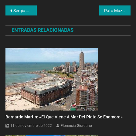
Navegación
Sergio Maldonado: «La causa está detenida hace tres años»
Pato Muzzio, humorista e imitador: «Diego ya es una leyenda»
de
ENTRADAS RELACIONADAS
entradas
Bernardo Martin: «El Que Viene A Mar Del Plata Se Enamora»
11 de noviembre de 2022
Florencia Giordano