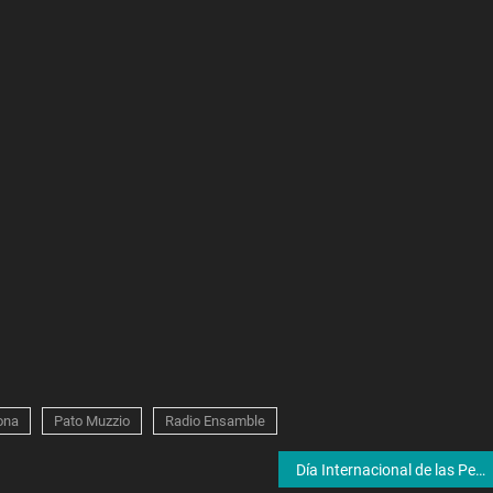
ona
Pato Muzzio
Radio Ensamble
Día Internacional de las Personas con Discapacidad: Mujeres lanzan #SomosDeSeAr