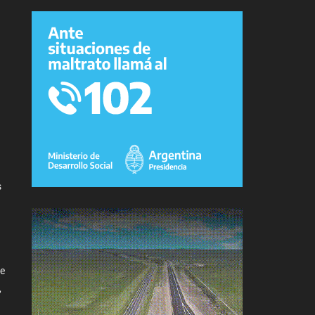
s
de
,