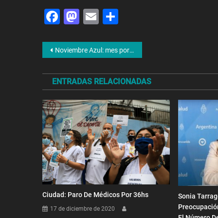
Facebook
Mastodon
Email
Share
Navegación
Noviembre Azul: mes por la concientización del cáncer de próstata
de
ENTRADAS RELACIONADAS
entradas
Ciudad: Paro De Médicos Por 36hs
Sonia Tarrag
Preocupació
17 de diciembre de 2020
El Número D