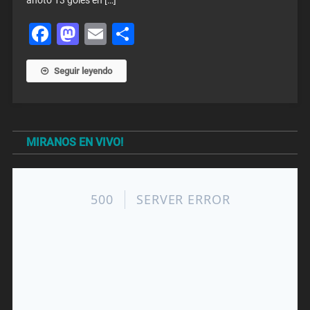
anotó 13 goles en […]
Facebook
Mastodon
Email
Share
Seguir leyendo
MIRANOS EN VIVO!