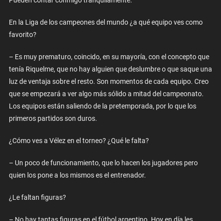
Pueden contar conmigo tranquilamente.
En la Liga de los campeones del mundo ¿a qué equipo ves como
favorito?
– Es muy prematuro, coincido, en su mayoría, con el concepto que
tenía Riquelme, que no hay alguien que deslumbre o que saque una
luz de ventaja sobre el resto. Son momentos de cada equipo. Creo
que se empezará a ver algo más sólido a mitad del campeonato.
Los equipos están saliendo de la pretemporada, por lo que los
primeros partidos son duros.
¿Cómo ves a Vélez en el torneo? ¿Qué le falta?
– Un poco de funcionamiento, que lo hacen los jugadores pero
quien los pone a los mismos es el entrenador.
¿Le faltan figuras?
– No hay tantas figuras en el fútbol argentino. Hoy en día les