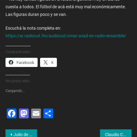
cuesta a todos. El fútbol de acá está muy mal económicamente.
Las figuras duran poco y se van.
Escuchá la nota completa en:
https://ar.radiocut.fm/audiocut/omar-asad-en-radio-ensamble/
Comparte esto:
Facebook
X
Me gusta esto:
Cargando...
Facebook
Mastodon
Email
Share
Navegación
Julio de Vido: «Vamos de cabeza a una debacle electoral»
Claudio Capurro: «San Lorenzo necesita a alguien que le dé una mano para hacer el estadio en Boedo»