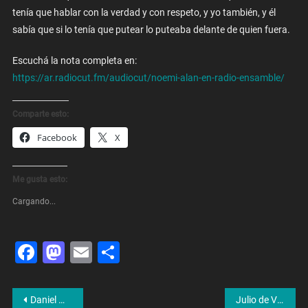
tenía que hablar con la verdad y con respeto, y yo también, y él
sabía que si lo tenía que putear lo puteaba delante de quien fuera.
Escuchá la nota completa en:
https://ar.radiocut.fm/audiocut/noemi-alan-en-radio-ensamble/
Comparte esto:
Facebook
X
Me gusta esto:
Cargando...
Facebook
Mastodon
Email
Share
Navegación
Daniel Mollo: «Nicolás Orsini formará parte del pasado»
Julio de Vido: «Vamos de cabeza a una debacle electoral»